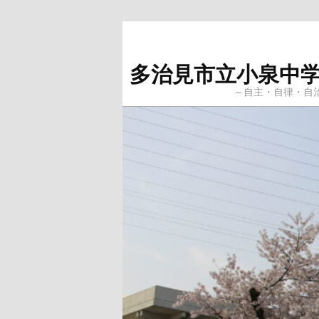
Skip
Skip
to
to
primary
secondary
多治見市立小泉中
content
content
～自主・自律・自治～ 当ブ