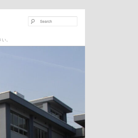
Search
い。