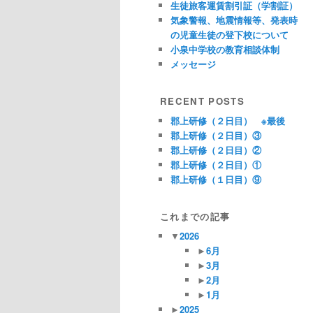
生徒旅客運賃割引証（学割証）
気象警報、地震情報等、発表時
の児童生徒の登下校について
小泉中学校の教育相談体制
メッセージ
RECENT POSTS
郡上研修（２日目） ※最後
郡上研修（２日目）③
郡上研修（２日目）②
郡上研修（２日目）①
郡上研修（１日目）⑨
これまでの記事
▼
2026
►
6月
►
3月
►
2月
►
1月
►
2025