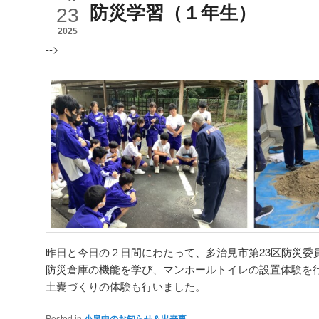
防災学習（１年生）
23
2025
-->
昨日と今日の２日間にわたって、多治見市第23区防災委
防災倉庫の機能を学び、マンホールトイレの設置体験を
土嚢づくりの体験も行いました。
Posted in
小泉中のお知らせ＆出来事