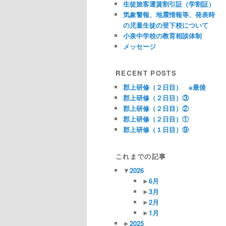
生徒旅客運賃割引証（学割証）
気象警報、地震情報等、発表時
の児童生徒の登下校について
小泉中学校の教育相談体制
メッセージ
RECENT POSTS
郡上研修（２日目） ※最後
郡上研修（２日目）③
郡上研修（２日目）②
郡上研修（２日目）①
郡上研修（１日目）⑨
これまでの記事
▼
2026
►
6月
►
3月
►
2月
►
1月
►
2025