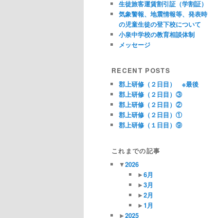
生徒旅客運賃割引証（学割証）
気象警報、地震情報等、発表時
の児童生徒の登下校について
小泉中学校の教育相談体制
メッセージ
RECENT POSTS
郡上研修（２日目） ※最後
郡上研修（２日目）③
郡上研修（２日目）②
郡上研修（２日目）①
郡上研修（１日目）⑨
これまでの記事
▼
2026
►
6月
►
3月
►
2月
►
1月
►
2025