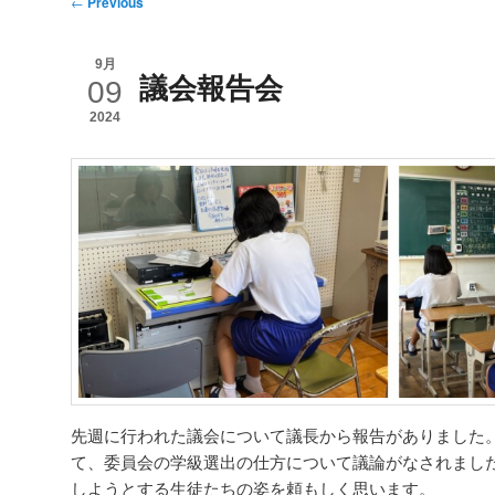
Post
←
Previous
navigation
9月
議会報告会
09
2024
先週に行われた議会について議長から報告がありました
て、委員会の学級選出の仕方について議論がなされまし
しようとする生徒たちの姿を頼もしく思います。