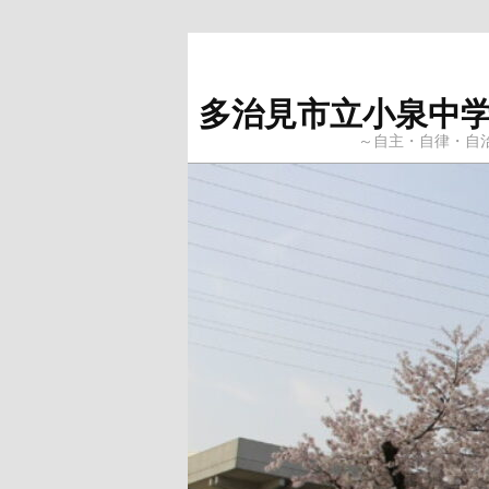
Skip
to
primary
多治見市立小泉中
content
～自主・自律・自治～ 当ブ