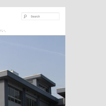
Search
い。