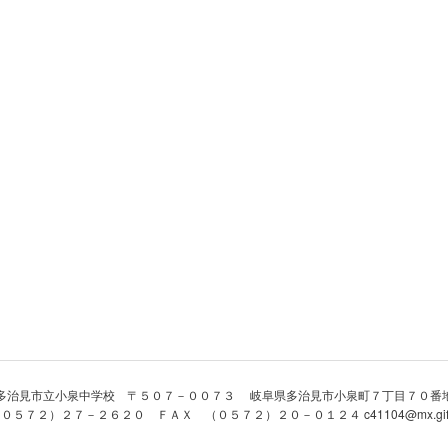
多治見市立小泉中学校 〒５０７－００７３ 岐阜県多治見市小泉町７丁目７０番
５７２）２７－２６２０ ＦＡＸ （０５７２）２０－０１２４ c41104@mx.gifu-ne