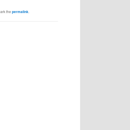
ark the
permalink
.