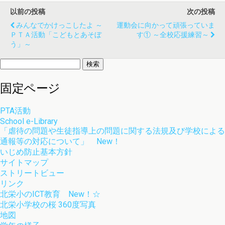
以前の投稿
次の投稿
みんなでかけっこしたよ ～
運動会に向かって頑張っていま
ＰＴＡ活動「こどもとあそぼ
す① ～全校応援練習～
う」～
検
索:
固定ページ
PTA活動
School e-Library
「虐待の問題や生徒指導上の問題に関する法規及び学校による
通報等の対応について」 New！
いじめ防止基本方針
サイトマップ
ストリートビュー
リンク
北栄小のICT教育 New！☆
北栄小学校の桜 360度写真
地図