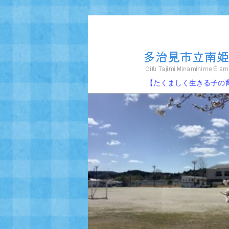
メ
イ
ン
コ
ン
多治見市立南姫小学
【たくましく生きる子の育成】 
テ
ン
ツ
へ
移
動