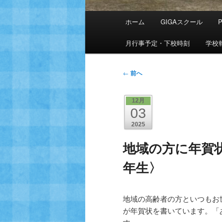
メ
ホーム
GIGAスクール
イ
ン
月行事予定・下校時刻
学校
メ
ニ
投
←
前へ
ュ
稿
ー
ナ
12月
ビ
03
ゲ
2025
ー
シ
地域の方に年賀
ョ
年生〉
ン
地域の高齢者の方といつもお
が年賀状を書いています。「