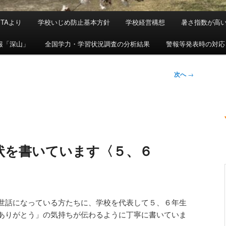
PTAより
学校いじめ防止基本方針
学校経営構想
暑さ指数が高
報「深山」
全国学力・学習状況調査の分析結果
警報等発表時の対応
次へ
→
状を書いています〈５、６
世話になっている方たちに、学校を代表して５、６年生
ありがとう」の気持ちが伝わるように丁寧に書いていま