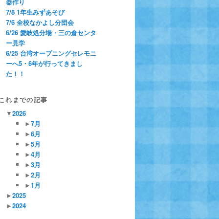
器作り
7/8 1年生みずあそび
7/6 全校なかよし分団会
6/26 愛岐処分場・三の倉センタ
ー見学
6/25 台湾オープニングセレモニ
ーへ5・6年が行ってきまし
た！！
これまでの記事
▼
2026
►
7月
►
6月
►
5月
►
4月
►
3月
►
2月
►
1月
►
2025
►
2024