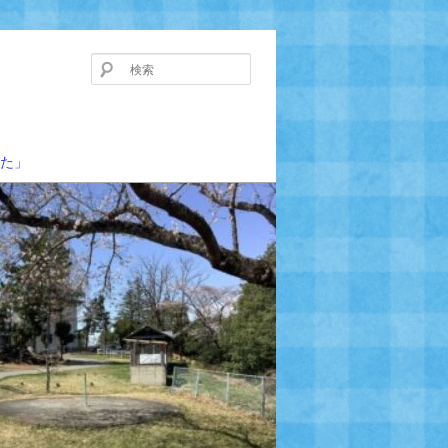
検
索
た」