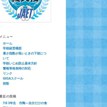
メニュー
ホーム
学校経営構想
暑さ指数が高いときの下校につ
いて
学校いじめ防止基本方針
警報等発表時の対応
リンク
GIGAスクール
校歌
最近の投稿
7/8 3年生 作陶～自分だけの食