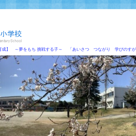
校
～夢をもち 挑戦する子～ 「あいさつ つながり 学びのすが