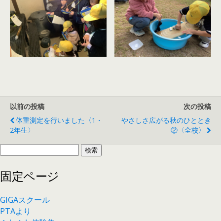
以前の投稿
次の投稿
体重測定を行いました〈1・
やさしさ広がる秋のひととき
2年生〉
②〈全校〉
検
索:
固定ページ
GIGAスクール
PTAより