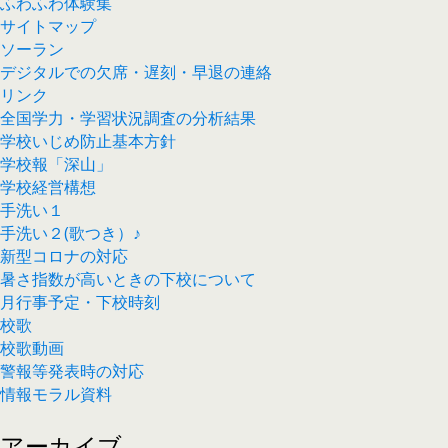
ふわふわ体験集
サイトマップ
ソーラン
デジタルでの欠席・遅刻・早退の連絡
リンク
全国学力・学習状況調査の分析結果
学校いじめ防止基本方針
学校報「深山」
学校経営構想
手洗い１
手洗い２(歌つき）♪
新型コロナの対応
暑さ指数が高いときの下校について
月行事予定・下校時刻
校歌
校歌動画
警報等発表時の対応
情報モラル資料
アーカイブ