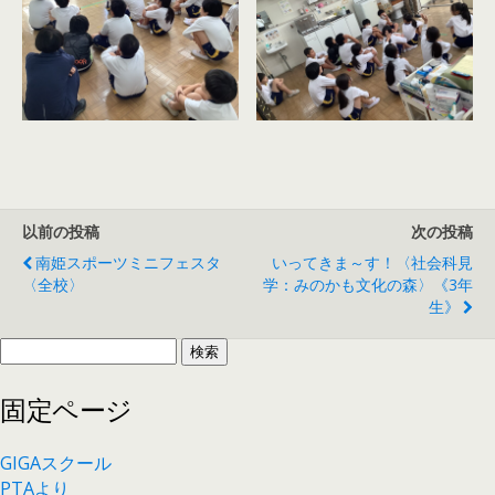
以前の投稿
次の投稿
南姫スポーツミニフェスタ
いってきま～す！〈社会科見
〈全校〉
学：みのかも文化の森〉《3年
生》
検
索:
固定ページ
GIGAスクール
PTAより