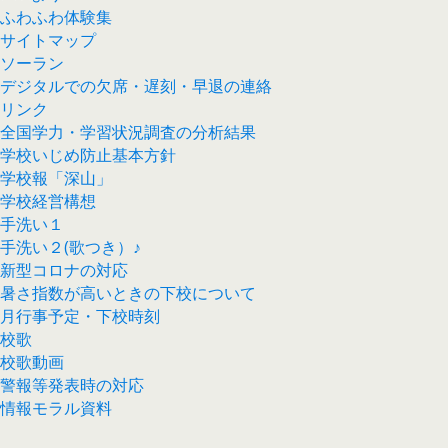
ふわふわ体験集
サイトマップ
ソーラン
デジタルでの欠席・遅刻・早退の連絡
リンク
全国学力・学習状況調査の分析結果
学校いじめ防止基本方針
学校報「深山」
学校経営構想
手洗い１
手洗い２(歌つき）♪
新型コロナの対応
暑さ指数が高いときの下校について
月行事予定・下校時刻
校歌
校歌動画
警報等発表時の対応
情報モラル資料