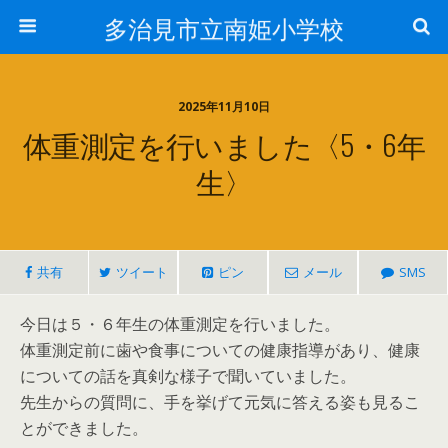
多治見市立南姫小学校
2025年11月10日
体重測定を行いました〈5・6年
生〉
共有
ツイート
ピン
メール
SMS
今日は５・６年生の体重測定を行いました。
体重測定前に歯や食事についての健康指導があり、健康
についての話を真剣な様子で聞いていました。
先生からの質問に、手を挙げて元気に答える姿も見るこ
とができました。