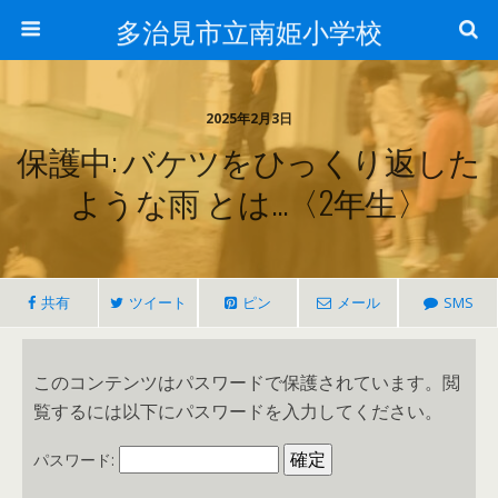
多治見市立南姫小学校
2025年2月3日
保護中: バケツをひっくり返した
ような雨 とは…〈2年生〉
共有
ツイート
ピン
メール
SMS
このコンテンツはパスワードで保護されています。閲
覧するには以下にパスワードを入力してください。
パスワード: