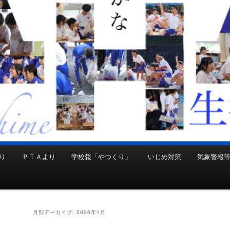
り
ＰＴＡより
学校報「やつくり」
いじめ対策
気象警報
月別アーカイブ:
2026年1月