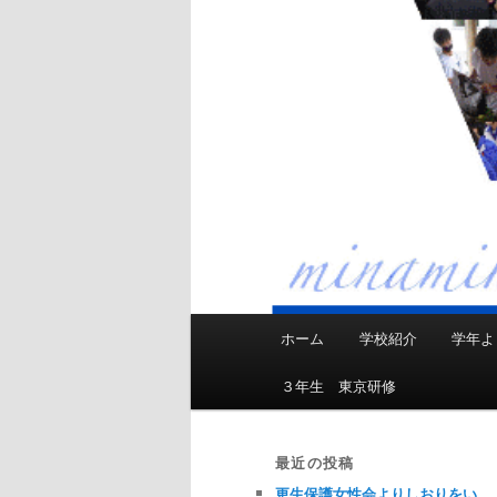
メ
ホーム
学校紹介
学年よ
イ
ン
３年生 東京研修
メ
ニ
ュ
最近の投稿
ー
更生保護女性会よりしおりをい