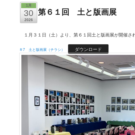
1月
第６１回 土と版画展
30
2026
１月３１日（土）より、第６１回土と版画展が開催さ
ダウンロード
Ｒ7 土と版画展（チラシ）