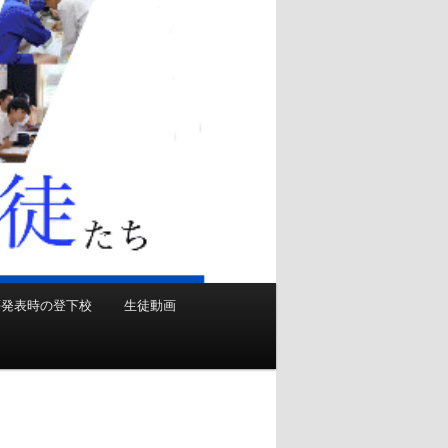
等発表時の登下校
生徒動画