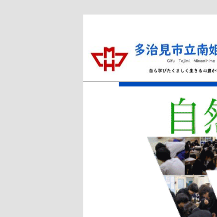
メ
サ
イ
ブ
ン
コ
コ
ン
ン
テ
多治見市立南姫中学
テ
ン
ン
ツ
ツ
へ
へ
移
移
動
動