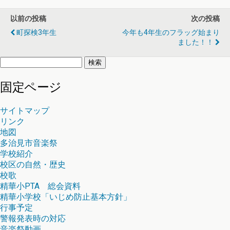
以前の投稿
次の投稿
町探検3年生
今年も4年生のフラッグ始まり
ました！！
検
索:
固定ページ
サイトマップ
リンク
地図
多治見市音楽祭
学校紹介
校区の自然・歴史
校歌
精華小PTA 総会資料
精華小学校「いじめ防止基本方針」
行事予定
警報発表時の対応
音楽祭動画