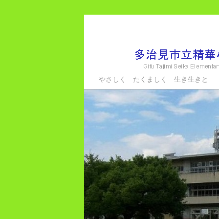
メ
サ
イ
ブ
ン
コ
コ
ン
ン
テ
多治見市立精華小学
やさしく たくましく 生き生きと
テ
ン
ン
ツ
ツ
へ
へ
移
移
動
動