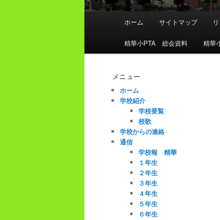
メ
ホーム
サイトマップ
リ
イ
ン
精華小PTA 総会資料
精華
メ
ニ
ュ
メニュー
ー
ホーム
学校紹介
学校要覧
校歌
学校からの連絡
通信
学校報 精華
１年生
２年生
３年生
４年生
５年生
６年生