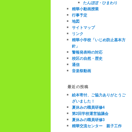
たんぽぽ・ひまわり
精華小動画授業
行事予定
地図
サイトマップ
リンク
精華小学校「いじめ防止基本方
針」
警報発表時の対応
校区の自然・歴史
通信
音楽祭動画
最近の投稿
絵本寄付、ご協力ありがとうご
ざいました！
夏休みの職員研修4
第2回学校運営協議会
夏休みの職員研修3
精華交流センター 親子工作