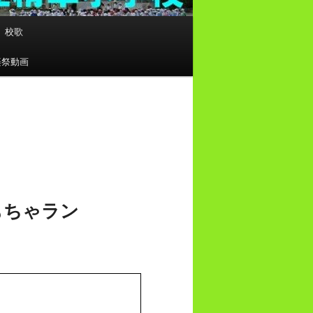
校歌
楽祭動画
もちゃラン