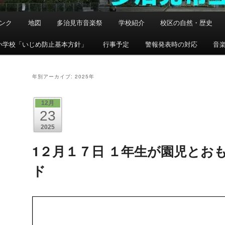
ンク
地図
多治見市音楽祭
学校紹介
校区の自然・歴史
小学校「いじめ防止基本方針」
行事予定
警報発表時の対応
音
年別アーカイブ:
2025年
12月
23
2025
1２月１７日 １年生が園児とお
ド