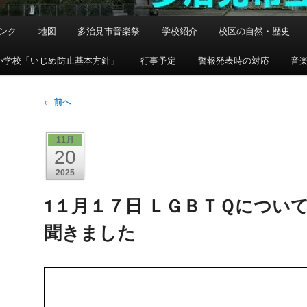
ンク
地図
多治見市音楽祭
学校紹介
校区の自然・歴史
小学校「いじめ防止基本方針」
行事予定
警報発表時の対応
音
投
←
前へ
稿
ナ
11月
ビ
20
ゲ
2025
ー
シ
1１月１７日 ＬＧＢＴＱについ
ョ
聞きました
ン