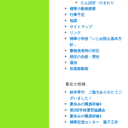
たんぽぽ・ひまわり
精華小動画授業
行事予定
地図
サイトマップ
リンク
精華小学校「いじめ防止基本方
針」
警報発表時の対応
校区の自然・歴史
通信
音楽祭動画
最近の投稿
絵本寄付、ご協力ありがとうご
ざいました！
夏休みの職員研修4
第2回学校運営協議会
夏休みの職員研修3
精華交流センター 親子工作