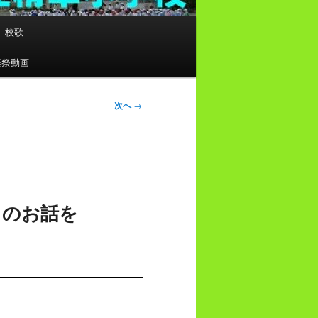
校歌
楽祭動画
次へ
→
てのお話を