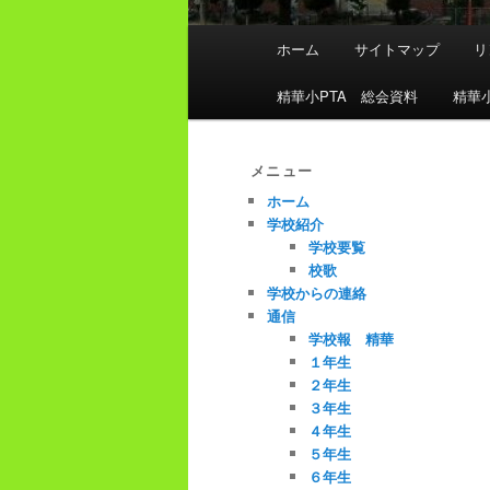
メ
ホーム
サイトマップ
リ
イ
ン
精華小PTA 総会資料
精華
メ
ニ
ュ
メニュー
ー
ホーム
学校紹介
学校要覧
校歌
学校からの連絡
通信
学校報 精華
１年生
２年生
３年生
４年生
５年生
６年生