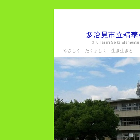
メ
イ
ン
コ
ン
多治見市立精華小学
やさしく たくましく 生き生きと
テ
ン
ツ
へ
移
動