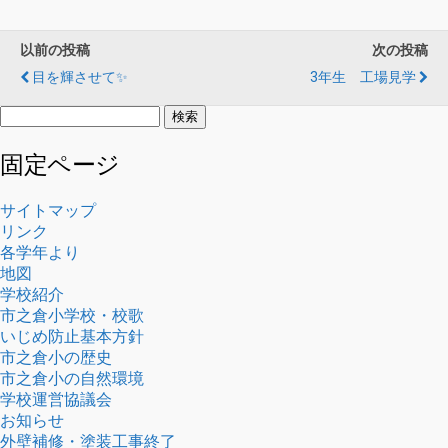
以前の投稿
次の投稿
目を輝させて✨
3年生 工場見学
検
索:
固定ページ
サイトマップ
リンク
各学年より
地図
学校紹介
市之倉小学校・校歌
いじめ防止基本方針
市之倉小の歴史
市之倉小の自然環境
学校運営協議会
お知らせ
外壁補修・塗装工事終了