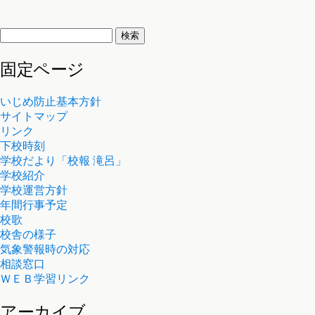
検
索:
固定ページ
いじめ防止基本方針
サイトマップ
リンク
下校時刻
学校だより「校報 滝呂」
学校紹介
学校運営方針
年間行事予定
校歌
校舎の様子
気象警報時の対応
相談窓口
ＷＥＢ学習リンク
アーカイブ