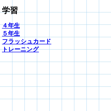
学習
４年生
５年生
フラッシュカード
トレーニング