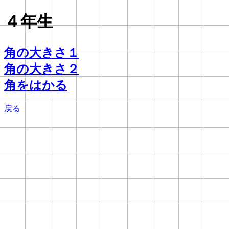
４年生
角の大きさ１
角の大きさ２
角をはかる
戻る