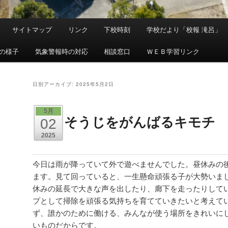
サイトマップ
リンク
下校時刻
学校だより「校報 滝呂」
の様子
気象警報時の対応
相談窓口
ＷＥＢ学習リンク
日別アーカイブ:
2025年5月2日
5月
そうじをがんばるキモチ
02
2025
今日は雨が降っていて外で遊べませんでした。昼休みの
ます。見て回っていると、一生懸命頑張る子が大勢いま
休みの延長で大きな声を出したり、廊下を走ったりして
プとして掃除を頑張る気持ちを育てていきたいと考えて
ず、誰かのために働ける、みんなが使う場所をきれいに
いものだからです。