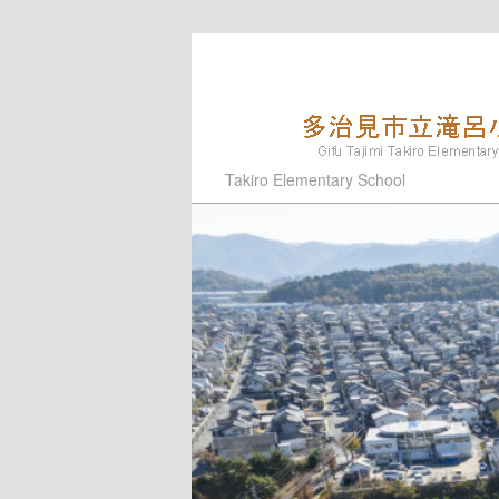
メ
サ
イ
ブ
ン
コ
コ
ン
ン
テ
多治見市立滝呂小学
Takiro Elementary School
テ
ン
ン
ツ
ツ
へ
へ
移
移
動
動