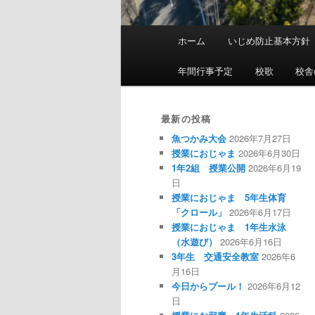
メ
ホーム
いじめ防止基本方針
イ
ン
年間行事予定
校歌
校舎
メ
ニ
ュ
最新の投稿
ー
魚つかみ大会
2026年7月27日
授業におじゃま
2026年6月30日
1年2組 授業公開
2026年6月19
日
授業におじゃま 5年生体育
「クロール」
2026年6月17日
授業におじゃま 1年生水泳
（水遊び）
2026年6月16日
3年生 交通安全教室
2026年6
月16日
今日からプール！
2026年6月12
日