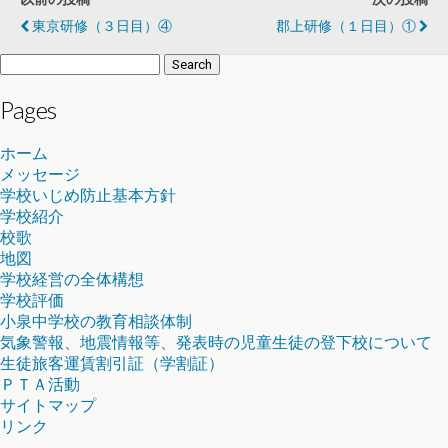
東京研修（３日目）④
郡上研修（１日目）①
Search
for:
Pages
ホーム
メッセージ
学校いじめ防止基本方針
学校紹介
校歌
地図
学校経営の全体構想
学校評価
小泉中学校の教育相談体制
気象警報、地震情報等、発表時の児童生徒の登下校について
生徒旅客運賃割引証（学割証）
ＰＴＡ活動
サイトマップ
リンク