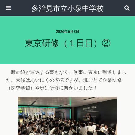
多治見市立小泉中学校
2026年6月3日
東京研修（１日目）②
新幹線が運休する事もなく、無事に東京に到達しまし
た。天候はあいにくの模様ですが、班ごとで企業研修
（探求学習）や班別研修に向かいました！