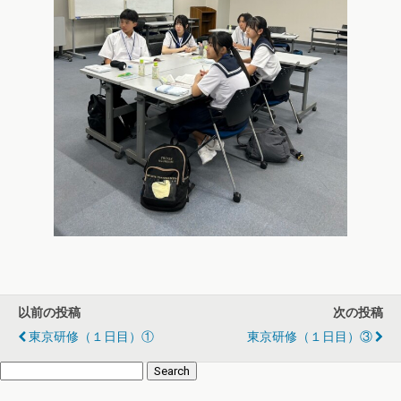
以前の投稿
次の投稿
東京研修（１日目）①
東京研修（１日目）③
Search
for: