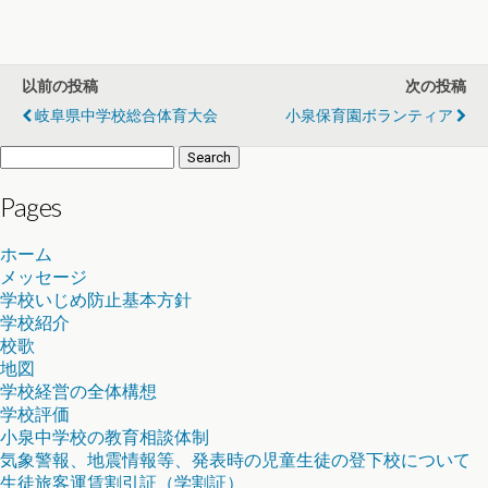
以前の投稿
次の投稿
岐阜県中学校総合体育大会
小泉保育園ボランティア
Search
for:
Pages
ホーム
メッセージ
学校いじめ防止基本方針
学校紹介
校歌
地図
学校経営の全体構想
学校評価
小泉中学校の教育相談体制
気象警報、地震情報等、発表時の児童生徒の登下校について
生徒旅客運賃割引証（学割証）