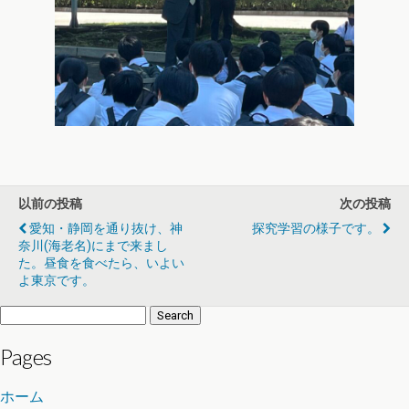
以前の投稿
次の投稿
愛知・静岡を通り抜け、神
探究学習の様子です。
奈川(海老名)にまで来まし
た。昼食を食べたら、いよい
よ東京です。
Search
for:
Pages
ホーム