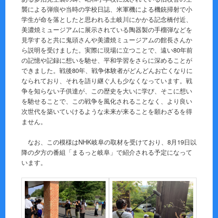
襲による弾痕や当時の学校日誌、米軍機による機銃掃射で小
学生が命を落としたと思われる土岐川にかかる記念橋付近、
美濃焼ミュージアムに展示されている陶器製の手榴弾などを
見学すると共に鬼頭さんや美濃焼ミュージアムの館長さんか
ら説明を受けました。実際に現場に立つことで、遠い80年前
の記憶や記録に想いを馳せ、平和学習をさらに深めることが
できました。戦後80年、戦争体験者がどんどんお亡くなりに
なられており、それを語り継ぐ人も少なくなっています。戦
争を知らない子供達が、この歴史を大いに学び、そこに想い
を馳せることで、この戦争を風化されることなく、より良い
次世代を築いていけるような未来が来ることを願わざるを得
ません。
なお、この模様はNHK岐阜の取材を受けており、8月19日以
降の夕方の番組「まるっと岐阜」で紹介される予定になって
います。