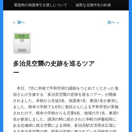
緊急時の保護者引き渡しについて
誠実な北陵中生の約束
投
←
前へ
次へ
→
稿
ナ
8月
ビ
06
ゲ
2025
ー
シ
多治見空襲の史跡を巡るツア
ョ
ー
ン
本日、7月に本校で平和学習の講師をつとめてくださった鬼
頭さんが主催する「多治見空襲の史跡を巡るツアー」が開催
されました。本校から生徒3名、保護者1名、教員1名が参加し
ました。根本小学校でも6月に鬼頭さんによる平和学習が実施
されたので、根本小学校からも児童6名、地域の方1名、教員1
名が参加しました。講演の時に紹介された幸町の伊藤稲荷に
ある忠魂碑に残る空襲による弾痕、多治見駅古渓用水広場に
ある多治見空襲の碑、昭和小学校に残されている旧校舎の空