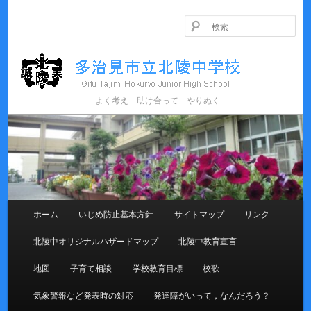
メ
イ
検
ン
索
コ
ン
テ
ン
よく考え 助け合って やりぬく
多治見市立北陵中学校
ツ
へ
移
動
メ
ホーム
いじめ防止基本方針
サイトマップ
リンク
イ
ン
北陵中オリジナルハザードマップ
北陵中教育宣言
メ
ニ
地図
子育て相談
学校教育目標
校歌
ュ
ー
気象警報など発表時の対応
発達障がいって，なんだろう？