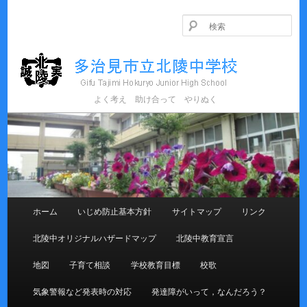
メ
イ
検
ン
索
コ
ン
テ
ン
よく考え 助け合って やりぬく
多治見市立北陵中学校
ツ
へ
移
動
メ
ホーム
いじめ防止基本方針
サイトマップ
リンク
イ
ン
北陵中オリジナルハザードマップ
北陵中教育宣言
メ
ニ
地図
子育て相談
学校教育目標
校歌
ュ
ー
気象警報など発表時の対応
発達障がいって，なんだろう？