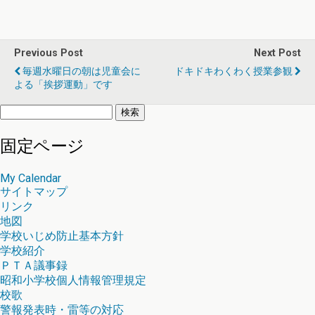
Previous Post
Next Post
毎週水曜日の朝は児童会に
ドキドキわくわく授業参観
よる「挨拶運動」です
検
索:
固定ページ
My Calendar
サイトマップ
リンク
地図
学校いじめ防止基本方針
学校紹介
ＰＴＡ議事録
昭和小学校個人情報管理規定
校歌
警報発表時・雷等の対応