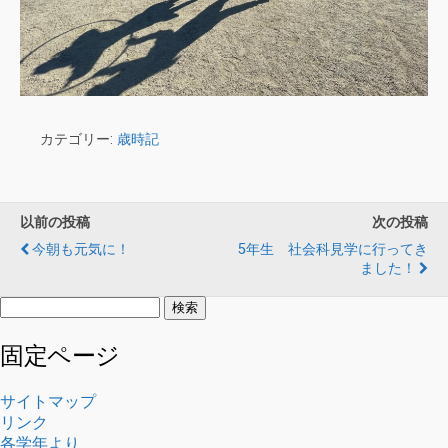
カテゴリー:
歳時記
以前の投稿
次の投稿
今朝も元気に！
5年生 社会科見学に行ってき
ました！
検
索:
固定ページ
サイトマップ
リンク
各学年より