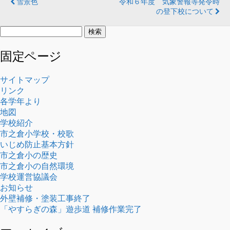
雪景色
令和６年度 気象警報等発令時
の登下校について
検
索:
固定ページ
サイトマップ
リンク
各学年より
地図
学校紹介
市之倉小学校・校歌
いじめ防止基本方針
市之倉小の歴史
市之倉小の自然環境
学校運営協議会
お知らせ
外壁補修・塗装工事終了
「やすらぎの森」遊歩道 補修作業完了