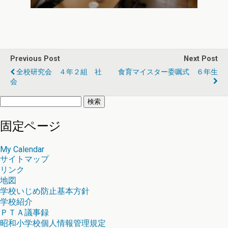
Previous Post
Next Post
全校研究会 ４年２組 社
食育マイスター委嘱式 ６年生
会
検
索:
固定ページ
My Calendar
サイトマップ
リンク
地図
学校いじめ防止基本方針
学校紹介
ＰＴＡ議事録
昭和小学校個人情報管理規定