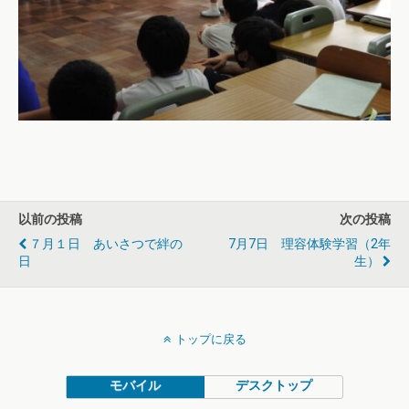
以前の投稿
次の投稿
７月１日 あいさつで絆の
7月7日 理容体験学習（2年
日
生）
トップに戻る
モバイル
デスクトップ