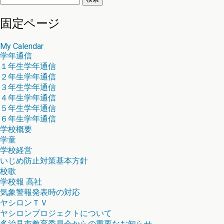
索:
固定ページ
My Calendar
学年通信
１年生学年通信
２年生学年通信
３年生学年通信
４年生学年通信
５年生学年通信
６年生学年通信
学校概要
学童
学校経営
いじめ防止対策基本方針
校歌
学校報 高社
気象警報発表時の対応
ヤシロンＴＶ
ヤシロンプロジェクトについて
多治見市教育委員会からの重要なお知らせ