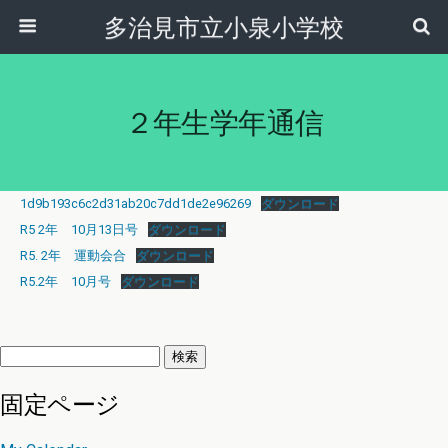
多治見市立小泉小学校
２年生学年通信
1d9b193c6c2d31ab20c7dd1de2e96269
ダウンロード
R5 2年 10月13日号
ダウンロード
R5. 2年 運動会合
ダウンロード
R5.2年 10月号
ダウンロード
検
索:
固定ページ