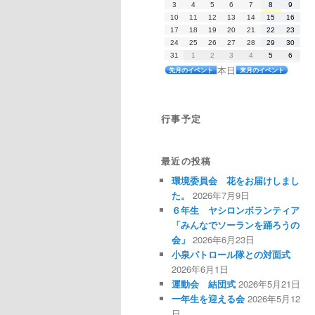
2026
2026
2026
2026
2026
2026
2026
3
4
5
6
7
8
9
7
7
7
7
7
8
8
年
年
年
年
年
年
年
月
月
月
月
月
月
月
2026
2026
2026
2026
2026
2026
2026
10
11
12
13
14
15
16
8
8
8
8
8
8
8
27
28
29
30
31
1
2
年
年
年
年
年
年
年
月
月
月
月
月
月
月
2026
2026
2026
2026
2026
2026
2026
17
日
18
日
19
日
20
日
21
日
22
日
23
日
8
8
8
8
8
8
8
3
4
5
6
7
8
9
年
年
年
年
年
年
年
月
月
月
月
月
月
月
2026
2026
2026
2026
2026
2026
2026
24
日
25
日
26
日
27
日
28
日
29
日
30
日
8
8
8
8
8
8
8
10
11
12
13
14
15
16
年
年
年
年
年
年
年
月
月
月
月
月
月
月
2026
2026
2026
2026
2026
2026
2026
31
日
1
日
2
日
3
日
4
日
5
日
6
日
8
8
8
8
8
8
8
17
18
19
20
21
22
23
年
年
年
年
年
年
年
月
月
月
月
月
月
月
本日
日
日
日
日
日
日
日
先月のイベント
来月のイベント
8
9
9
9
9
9
9
24
25
26
27
28
29
30
月
月
月
月
月
月
月
日
日
日
日
日
日
日
31
1
2
3
4
5
6
日
日
日
日
日
日
日
行事予定
最近の投稿
環境委員会 花をお届けしまし
た。
2026年7月9日
６年生 ヤシロンボランティア
「みんなでソーランを踊ろうの
会」
2026年6月23日
小泉パトロール隊との対面式
2026年6月1日
運動会 結団式
2026年5月21日
一年生を迎える会
2026年5月12
日