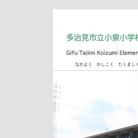
メ
イ
ン
コ
ン
テ
ン
多治見市立小泉小学
なかよく かしこく たくまし
ツ
へ
移
動