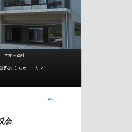
学校報 高社
重要なお知らせ
リンク
次へ
→
説会