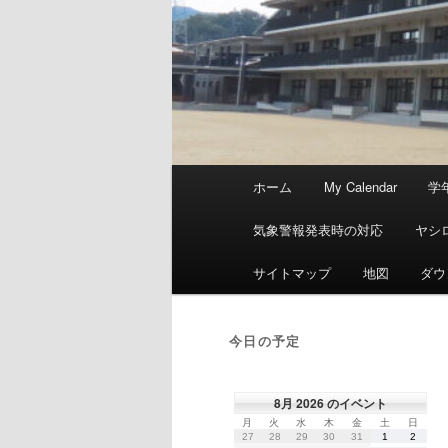
メ
ホーム
My Calendar
学
イ
ン
気象警報発表時の対応
ヤシ
メ
ニ
サイトマップ
地図
ダウ
ュ
ー
今日の予定
8月 2026 のイベント
月
火
水
木
金
土
日
月
火
水
木
金
土
日
曜
曜
曜
曜
曜
曜
曜
2026
2026
2026
2026
2026
2026
2026
27
28
29
30
31
1
2
日
日
日
日
日
日
日
年
年
年
年
年
年
年