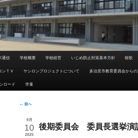
年通信
学校概要
学校経営
いじめ防止対策基本方針
校歌
ロンＴＶ
ヤシロンプロジェクトについて
多治見市教育委員会からの
ンロード
学童
投
←
前へ
稿
ナ
9月
後期委員会 委員長選挙演
ビ
10
ゲ
2025