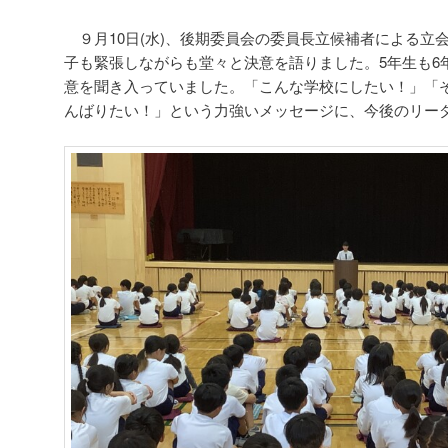
ー
シ
９月10日(水)、後期委員会の委員長立候補者による立
ョ
子も緊張しながらも堂々と決意を語りました。5年生も6
ン
意を聞き入っていました。「こんな学校にしたい！」「
んばりたい！」という力強いメッセージに、今後のリー