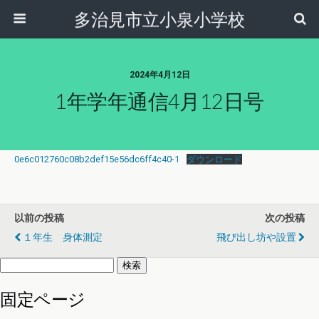
多治見市立小泉小学校
2024年4月12日
1年学年通信4月12日号
0e6c012760c08b2def15e56dc6ff4c40-1
ダウンロード
以前の投稿
次の投稿
１年生 身体測定
飛び出し坊や設置
検
索:
固定ページ