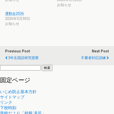
で
に
お知らせ
共
は
有
ク
(
リ
運動会2026
新
ッ
2026年5月30日
し
ク
い
し
お知らせ
ウ
て
ィ
く
ン
だ
ド
さ
ウ
い
で
(
開
新
き
し
Previous Post
Next Post
ま
い
す
ウ
3年生国語研究授業
不審者対応訓練
)
ィ
ン
ド
検
ウ
索:
で
開
固定ページ
き
ま
す
)
いじめ防止基本方針
サイトマップ
リンク
下校時刻
学校だより「校報 滝呂」