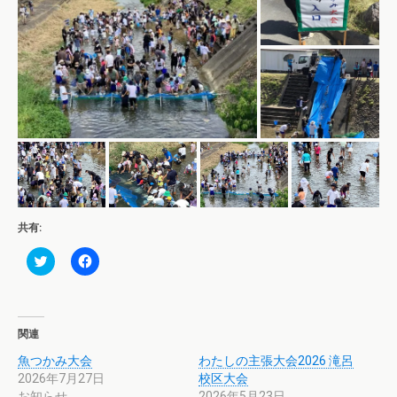
共有:
ク
F
リ
a
ッ
c
ク
e
し
b
て
o
T
o
関連
w
k
i
で
魚つかみ大会
わたしの主張大会2026 滝呂
t
共
t
有
2026年7月27日
校区大会
e
す
お知らせ
r
る
2026年5月23日