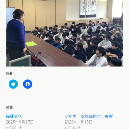
共有:
ク
F
リ
a
ッ
c
ク
e
し
b
て
o
T
o
関連
w
k
i
で
福祉講話
６年生 薬物乱用防止教室
t
共
t
有
2025年9月17日
2026年1月15日
e
す
お知らせ
r
る
お知らせ