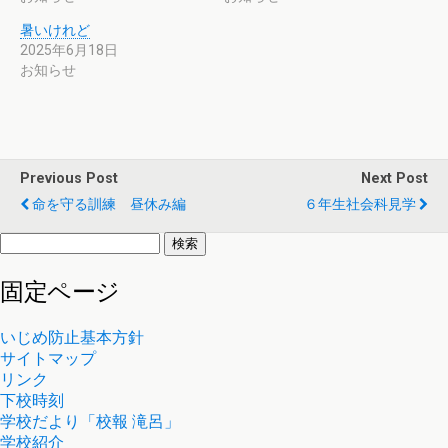
で
に
共
は
暑いけれど
有
ク
(
リ
2025年6月18日
新
ッ
お知らせ
し
ク
い
し
ウ
て
ィ
く
ン
だ
ド
さ
ウ
い
で
(
Previous Post
開
新
Next Post
き
し
命を守る訓練 昼休み編
ま
い
６年生社会科見学
す
ウ
)
ィ
検
ン
ド
索:
ウ
で
固定ページ
開
き
ま
す
いじめ防止基本方針
)
サイトマップ
リンク
下校時刻
学校だより「校報 滝呂」
学校紹介