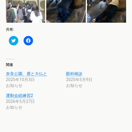
共有:
ク
F
リ
a
ッ
c
ク
e
し
b
て
o
T
o
関連
w
k
i
で
奈良公園、鹿と大仏と
眼科検診
t
共
t
有
2025年10月3日
2025年5月9日
e
す
お知らせ
r
る
お知らせ
で
に
共
は
運動会総練習2
有
ク
(
リ
2026年5月27日
新
ッ
お知らせ
し
ク
い
し
ウ
て
ィ
く
ン
だ
ド
さ
ウ
い