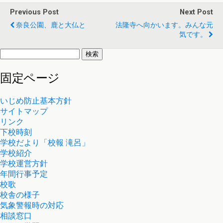
で
(
Previous Post
開
新
Next Post
き
し
奈良公園、鹿と大仏と
ま
い
法隆寺へ向かいます。みんな元
す
ウ
気です。
)
ィ
ン
ド
検
ウ
索:
で
開
固定ページ
き
ま
す
)
いじめ防止基本方針
サイトマップ
リンク
下校時刻
学校だより「校報 滝呂」
学校紹介
学校運営方針
年間行事予定
校歌
校舎の様子
気象警報時の対応
相談窓口