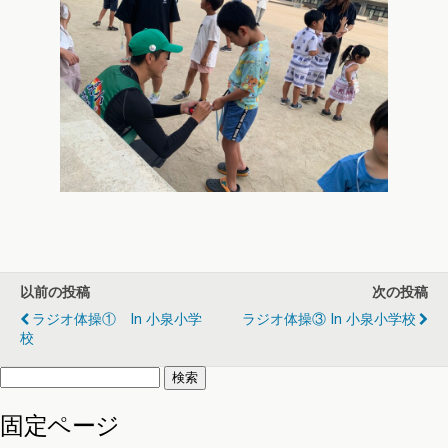
以前の投稿
次の投稿
ラジオ体操① In 小泉小学
ラジオ体操③ In 小泉小学校
校
検
索:
固定ページ