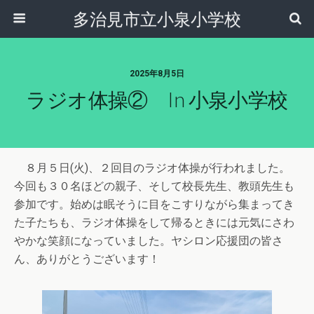
多治見市立小泉小学校
2025年8月5日
ラジオ体操② In 小泉小学校
８月５日(火)、２回目のラジオ体操が行われました。
今回も３０名ほどの親子、そして校長先生、教頭先生も
参加です。始めは眠そうに目をこすりながら集まってき
た子たちも、ラジオ体操をして帰るときには元気にさわ
やかな笑顔になっていました。ヤシロン応援団の皆さ
ん、ありがとうございます！