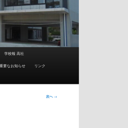
学校報 高社
重要なお知らせ
リンク
次へ
→