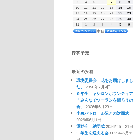
2026
2026
2026
2026
2026
2026
2026
3
4
5
6
7
8
9
7
7
7
7
7
8
8
年
年
年
年
年
年
年
月
月
月
月
月
月
月
2026
2026
2026
2026
2026
2026
2026
10
11
12
13
14
15
16
8
8
8
8
8
8
8
27
28
29
30
31
1
2
年
年
年
年
年
年
年
月
月
月
月
月
月
月
2026
2026
2026
2026
2026
2026
2026
17
日
18
日
19
日
20
日
21
日
22
日
23
日
8
8
8
8
8
8
8
3
4
5
6
7
8
9
年
年
年
年
年
年
年
月
月
月
月
月
月
月
2026
2026
2026
2026
2026
2026
2026
24
日
25
日
26
日
27
日
28
日
29
日
30
日
8
8
8
8
8
8
8
10
11
12
13
14
15
16
年
年
年
年
年
年
年
月
月
月
月
月
月
月
2026
2026
2026
2026
2026
2026
2026
31
日
1
日
2
日
3
日
4
日
5
日
6
日
8
8
8
8
8
8
8
17
18
19
20
21
22
23
年
年
年
年
年
年
年
月
月
月
月
月
月
月
本日
日
日
日
日
日
日
日
先月のイベント
来月のイベント
8
9
9
9
9
9
9
24
25
26
27
28
29
30
月
月
月
月
月
月
月
日
日
日
日
日
日
日
31
1
2
3
4
5
6
日
日
日
日
日
日
日
行事予定
最近の投稿
環境委員会 花をお届けしまし
た。
2026年7月9日
６年生 ヤシロンボランティア
「みんなでソーランを踊ろうの
会」
2026年6月23日
小泉パトロール隊との対面式
2026年6月1日
運動会 結団式
2026年5月21日
一年生を迎える会
2026年5月12
日