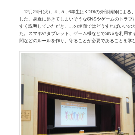
ー
シ
12月24日(火)、4，5，6年生はKDDIの外部講師によ
ョ
した。身近に起きてしまいそうなSNSやゲームのトラブ
ン
すく説明していただき、この場面ではどうすればいいの
た。スマホやタブレット、ゲーム機などでSNSを利用す
間などのルールを作り、守ることが必要であることを学