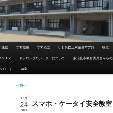
年通信
学校概要
学校経営
いじめ防止対策基本方針
校歌
ロンＴＶ
ヤシロンプロジェクトについて
多治見市教育委員会からの
ンロード
学童
投
←
前へ
稿
ナ
12月
スマホ・ケータイ安全教室
ビ
24
ゲ
2024