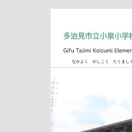
メ
イ
ン
コ
ン
テ
ン
多治見市立小泉小学
なかよく かしこく たくまし
ツ
へ
移
動