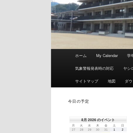
メ
ホーム
My Calendar
学
イ
ン
気象警報発表時の対応
ヤシ
メ
ニ
サイトマップ
地図
ダウ
ュ
ー
今日の予定
8月 2026 のイベント
月
火
水
木
金
土
日
月
火
水
木
金
土
日
曜
曜
曜
曜
曜
曜
曜
2026
2026
2026
2026
2026
2026
2026
27
28
29
30
31
1
2
日
日
日
日
日
日
日
年
年
年
年
年
年
年