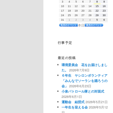
2026
2026
2026
2026
2026
2026
2026
3
4
5
6
7
8
9
7
7
7
7
7
8
8
年
年
年
年
年
年
年
月
月
月
月
月
月
月
2026
2026
2026
2026
2026
2026
2026
10
11
12
13
14
15
16
8
8
8
8
8
8
8
27
28
29
30
31
1
2
年
年
年
年
年
年
年
月
月
月
月
月
月
月
2026
2026
2026
2026
2026
2026
2026
17
日
18
日
19
日
20
日
21
日
22
日
23
日
8
8
8
8
8
8
8
3
4
5
6
7
8
9
年
年
年
年
年
年
年
月
月
月
月
月
月
月
2026
2026
2026
2026
2026
2026
2026
24
日
25
日
26
日
27
日
28
日
29
日
30
日
8
8
8
8
8
8
8
10
11
12
13
14
15
16
年
年
年
年
年
年
年
月
月
月
月
月
月
月
2026
2026
2026
2026
2026
2026
2026
31
日
1
日
2
日
3
日
4
日
5
日
6
日
8
8
8
8
8
8
8
17
18
19
20
21
22
23
年
年
年
年
年
年
年
月
月
月
月
月
月
月
本日
日
日
日
日
日
日
日
先月のイベント
来月のイベント
8
9
9
9
9
9
9
24
25
26
27
28
29
30
月
月
月
月
月
月
月
日
日
日
日
日
日
日
31
1
2
3
4
5
6
日
日
日
日
日
日
日
行事予定
最近の投稿
環境委員会 花をお届けしまし
た。
2026年7月9日
６年生 ヤシロンボランティア
「みんなでソーランを踊ろうの
会」
2026年6月23日
小泉パトロール隊との対面式
2026年6月1日
運動会 結団式
2026年5月21日
一年生を迎える会
2026年5月12
日