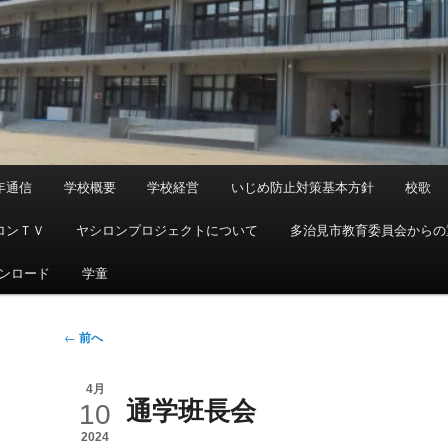
年通信
学校概要
学校経営
いじめ防止対策基本方針
校歌
ロンＴＶ
ヤシロンプロジェクトについて
多治見市教育委員会からの
ンロード
学童
投
←
前へ
稿
ナ
4月
通学班長会
ビ
10
ゲ
2024