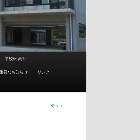
学校報 高社
重要なお知らせ
リンク
次へ
→