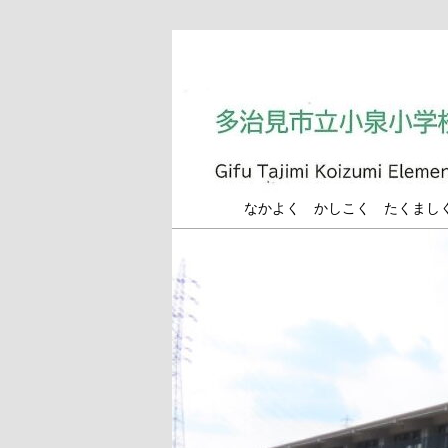
メ
イ
ン
コ
ン
テ
ン
多治見市立小泉小学
なかよく かしこく たくまし
ツ
へ
移
動