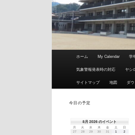
メ
ホーム
My Calendar
学
イ
ン
気象警報発表時の対応
ヤシ
メ
ニ
サイトマップ
地図
ダウ
ュ
ー
今日の予定
8月 2026 のイベント
月
火
水
木
金
土
日
月
火
水
木
金
土
日
曜
曜
曜
曜
曜
曜
曜
2026
2026
2026
2026
2026
2026
2026
27
28
29
30
31
1
2
日
日
日
日
日
日
日
年
年
年
年
年
年
年