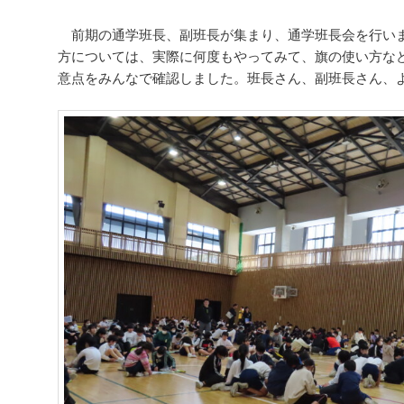
ー
シ
前期の通学班長、副班長が集まり、通学班長会を行い
ョ
方については、実際に何度もやってみて、旗の使い方な
ン
意点をみんなで確認しました。班長さん、副班長さん、