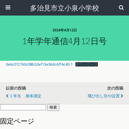
多治見市立小泉小学校
2024年4月12日
1年学年通信4月12日号
0e6c012760c08b2def15e56dc6ff4c40-1
ダウンロード
以前の投稿
次の投稿
１年生 身体測定
飛び出し坊や設置
検
索:
固定ページ