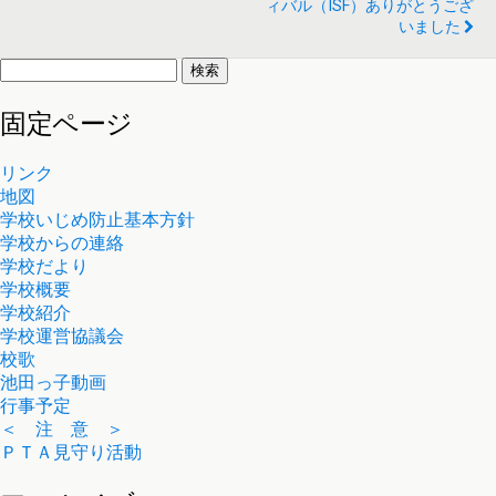
ィバル（ISF）ありがとうござ
いました
検
索:
固定ページ
リンク
地図
学校いじめ防止基本方針
学校からの連絡
学校だより
学校概要
学校紹介
学校運営協議会
校歌
池田っ子動画
行事予定
＜ 注 意 ＞
ＰＴＡ見守り活動