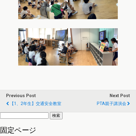
Previous Post
Next Post
【1、2年生】交通安全教室
PTA親子講演会
検
索:
固定ページ