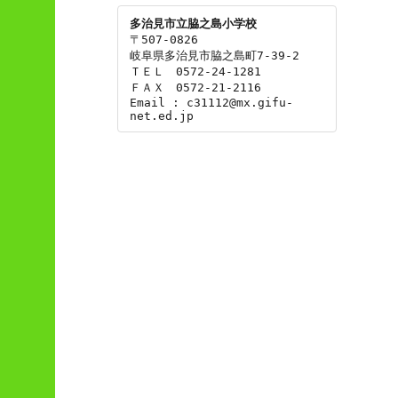
多治見市立脇之島小学校
〒507-0826

岐阜県多治見市脇之島町7-39-2

ＴＥＬ　0572-24-1281

ＦＡＸ　0572-21-2116

Email : c31112@mx.gifu-
net.ed.jp