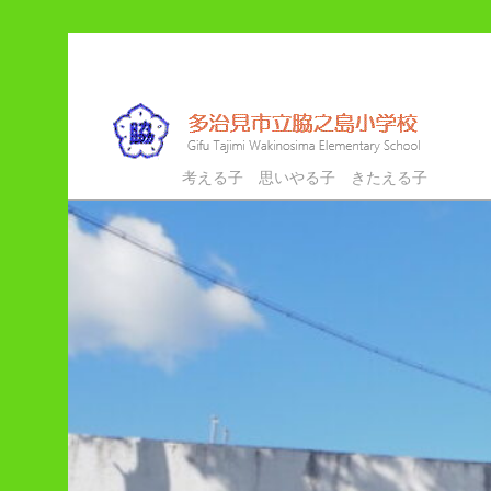
メ
サ
イ
ブ
ン
コ
コ
ン
ン
テ
多治見市立脇之島小学校
考える子 思いやる子 きたえる子
テ
ン
ン
ツ
ツ
へ
へ
移
移
動
動