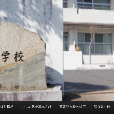
校経営構想
いじめ防止基本方針
警報発令時の対応
引き取り時 