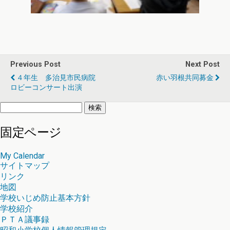
Previous Post
Next Post
４年生 多治見市民病院
赤い羽根共同募金
ロビーコンサート出演
検
索:
固定ページ
My Calendar
サイトマップ
リンク
地図
学校いじめ防止基本方針
学校紹介
ＰＴＡ議事録