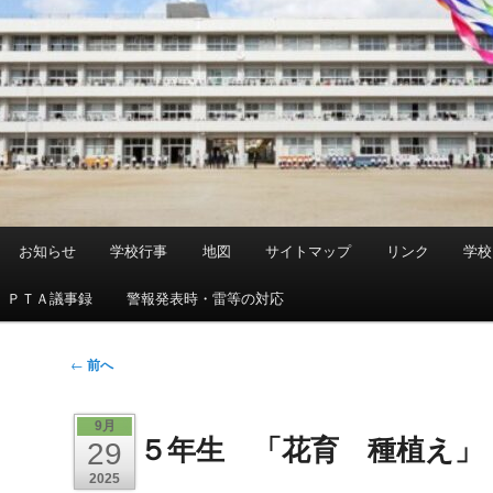
お知らせ
学校行事
地図
サイトマップ
リンク
学校
ＰＴＡ議事録
警報発表時・雷等の対応
投
←
前へ
稿
ナ
9月
５年生 「花育 種植え」
ビ
29
ゲ
2025