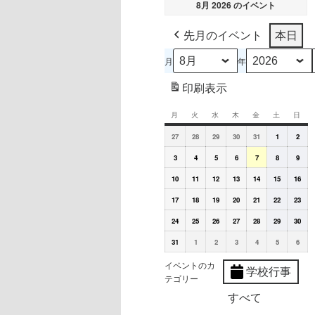
8月 2026 のイベント
先月のイベント
本日
月
年
印刷
表示
月
月
火
火
水
水
木
木
金
金
土
土
日
日
曜
曜
曜
曜
曜
曜
曜
日
2026
日
2026
日
2026
日
2026
日
2026
2026
日
2026
日
27
28
29
30
31
1
2
年
年
年
年
年
年
年
2026
7
2026
7
2026
7
2026
7
2026
7
8
2026
8
2026
3
4
5
6
7
8
9
年
月
年
月
年
月
年
月
年
月
月
年
月
年
8
27
2026
8
28
2026
8
29
2026
8
30
2026
8
31
2026
1
8
2026
2
8
202
10
11
12
13
14
15
16
月
日
年
月
日
年
月
日
年
月
日
年
月
日
年
日
月
年
日
月
年
3
8
2026
4
8
2026
5
8
2026
6
8
2026
7
8
2026
8
8
2026
9
8
202
17
18
19
20
21
22
23
日
月
年
日
月
年
日
月
年
日
月
年
日
月
年
日
月
年
日
月
年
10
8
2026
11
8
2026
12
8
2026
13
8
2026
14
8
2026
15
8
2026
16
8
202
24
25
26
27
28
29
30
日
月
年
日
月
年
日
月
年
日
月
年
日
月
年
日
月
年
日
月
年
17
8
2026
2026
18
8
2026
19
8
2026
20
8
2026
21
8
2026
22
8
2026
23
8
31
1
2
3
4
5
6
日
月
年
年
日
月
年
日
月
年
日
月
年
日
月
年
日
月
年
日
月
24
8
9
25
9
26
9
27
9
28
9
29
9
30
イベントのカ
学校行事
日
月
月
日
月
日
月
日
月
日
月
日
月
日
テゴリー
31
1
2
3
4
5
6
日
日
日
日
日
日
日
すべて