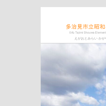
メ
イ
ン
コ
ン
多治見市立昭和小学
えがおとみらい かが
テ
ン
ツ
へ
移
動