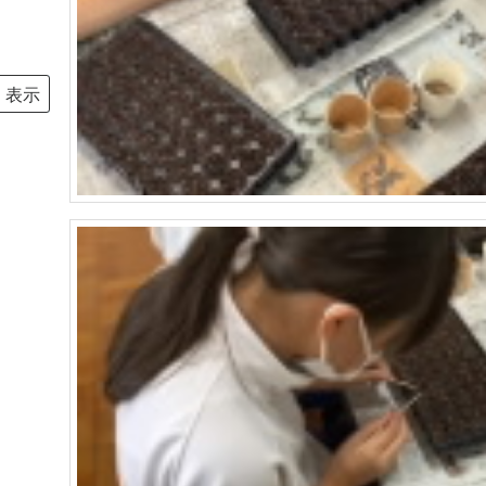
6
6
6