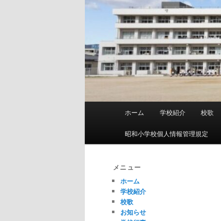
メ
ホーム
学校紹介
校歌
イ
ン
昭和小学校個人情報管理規定
メ
ニ
ュ
メニュー
ー
ホーム
学校紹介
校歌
お知らせ